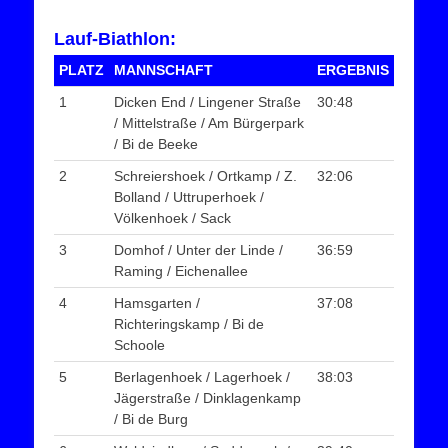
Lauf-Biathlon:
PLATZ
MANNSCHAFT
ERGEBNIS
1
Dicken End / Lingener Straße
30:48
/ Mittelstraße / Am Bürgerpark
/ Bi de Beeke
2
Schreiershoek / Ortkamp / Z.
32:06
Bolland / Uttruperhoek /
Völkenhoek / Sack
3
Domhof / Unter der Linde /
36:59
Raming / Eichenallee
4
Hamsgarten /
37:08
Richteringskamp / Bi de
Schoole
5
Berlagenhoek / Lagerhoek /
38:03
Jägerstraße / Dinklagenkamp
/ Bi de Burg