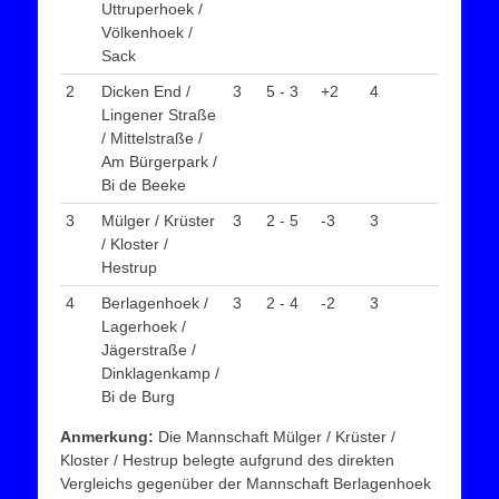
Uttruperhoek /
Völkenhoek /
Sack
2
Dicken End /
3
5 - 3
+2
4
Lingener Straße
/ Mittelstraße /
Am Bürgerpark /
Bi de Beeke
3
Mülger / Krüster
3
2 - 5
-3
3
/ Kloster /
Hestrup
4
Berlagenhoek /
3
2 - 4
-2
3
Lagerhoek /
Jägerstraße /
Dinklagenkamp /
Bi de Burg
Anmerkung:
Die Mannschaft Mülger / Krüster /
Kloster / Hestrup belegte aufgrund des direkten
Vergleichs gegenüber der Mannschaft Berlagenhoek