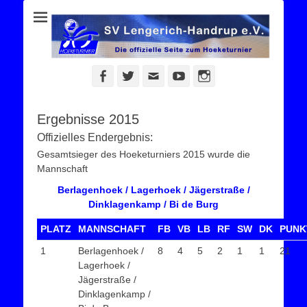
Die offizielle Seite zum Hoeketurnier des SV Lengerich-Handrup e.
Hoeketurnier
V.
Facebook
Twitter
E-
YouTube
Instagram
Mail
Ergebnisse 2015
Offizielles Endergebnis:
Gesamtsieger des Hoeketurniers 2015 wurde die
Mannschaft
Berlagenhoek / Lagerhoek / Jägerstraße /
Dinklagenkamp / Bi de Burg
PLATZ
MANNSCHAFT
FB
VB
LB
RF
SW
DK
PUNK
1
Berlagenhoek /
8
4
5
2
1
1
21
Lagerhoek /
Jägerstraße /
Dinklagenkamp /