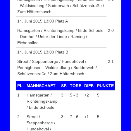
- Waldsiedlung / Sudderweh / Schützenstraße /
Zum Höftersbusch
14. Juni 2015 13:00 Platz A
Hamsgarten / Richteringskamp / Bi de Schoole
2:0
- Domhof / Unter der Linde / Raming /
Eichenallee
14. Juni 2015 13:00 Platz B
Stroot / Steppenberge / Hundehövel /
2:1
Pennighusen - Waldsiedlung / Sudderweh /
Schützenstraße / Zum Höftersbusch
PL.
MANNSCHAFT
SP.
TORE
DIFF.
PUNKTE
1
Hamsgarten /
3
5 - 3
+2
5
Richteringskamp
/ Bi de Schoole
2
Stroot /
3
7 - 6
+1
5
Steppenberge /
Hundehövel /