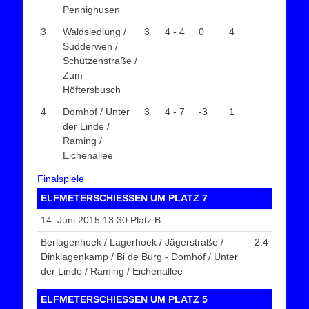
Pennighusen
3
Waldsiedlung /
3
4 - 4
0
4
Sudderweh /
Schützenstraße /
Zum
Höftersbusch
4
Domhof / Unter
3
4 - 7
-3
1
der Linde /
Raming /
Eichenallee
Finalspiele
ELFMETERSCHIESSEN UM PLATZ 7
14. Juni 2015 13:30 Platz B
Berlagenhoek / Lagerhoek / Jägerstraße /
2:4
Dinklagenkamp / Bi de Burg - Domhof / Unter
der Linde / Raming / Eichenallee
ELFMETERSCHIESSEN UM PLATZ 5