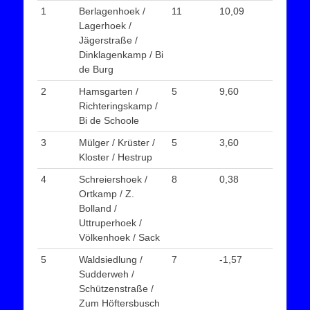
1
Berlagenhoek /
11
10,09
Lagerhoek /
Jägerstraße /
Dinklagenkamp / Bi
de Burg
2
Hamsgarten /
5
9,60
Richteringskamp /
Bi de Schoole
3
Mülger / Krüster /
5
3,60
Kloster / Hestrup
4
Schreiershoek /
8
0,38
Ortkamp / Z.
Bolland /
Uttruperhoek /
Völkenhoek / Sack
5
Waldsiedlung /
7
-1,57
Sudderweh /
Schützenstraße /
Zum Höftersbusch