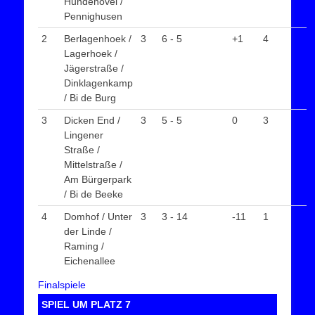
Hundehövel /
Pennighusen
2
Berlagenhoek /
3
6 - 5
+1
4
Lagerhoek /
Jägerstraße /
Dinklagenkamp
/ Bi de Burg
3
Dicken End /
3
5 - 5
0
3
Lingener
Straße /
Mittelstraße /
Am Bürgerpark
/ Bi de Beeke
4
Domhof / Unter
3
3 - 14
-11
1
der Linde /
Raming /
Eichenallee
Finalspiele
SPIEL UM PLATZ 7