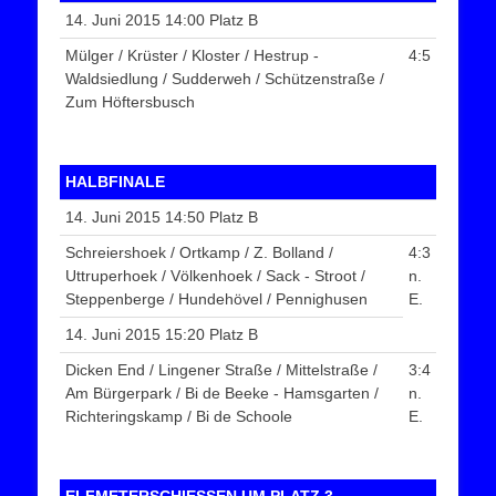
14. Juni 2015 14:00 Platz B
Mülger / Krüster / Kloster / Hestrup -
4:5
Waldsiedlung / Sudderweh / Schützenstraße /
Zum Höftersbusch
HALBFINALE
14. Juni 2015 14:50 Platz B
Schreiershoek / Ortkamp / Z. Bolland /
4:3
Uttruperhoek / Völkenhoek / Sack - Stroot /
n.
Steppenberge / Hundehövel / Pennighusen
E.
14. Juni 2015 15:20 Platz B
Dicken End / Lingener Straße / Mittelstraße /
3:4
Am Bürgerpark / Bi de Beeke - Hamsgarten /
n.
Richteringskamp / Bi de Schoole
E.
ELFMETERSCHIESSEN UM PLATZ 3