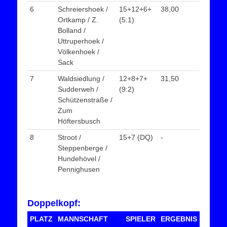
6
Schreiershoek /
15+12+6+
38,00
Ortkamp / Z.
(5:1)
Bolland /
Uttruperhoek /
Völkenhoek /
Sack
7
Waldsiedlung /
12+8+7+
31,50
Sudderweh /
(9:2)
Schützenstraße /
Zum
Höftersbusch
8
Stroot /
15+7 (DQ)
-
Steppenberge /
Hundehövel /
Pennighusen
Doppelkopf:
PLATZ
MANNSCHAFT
SPIELER
ERGEBNIS