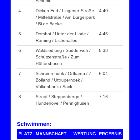
Schoole
4
Dicken End / Lingener Straße
4:40
/ Mittelstraße / Am Bürgerpark
/ Bi de Beeke
5
Domhof / Unter der Linde /
4:45
Raming / Eichenallee
6
Waldsiedlung / Sudderweh /
5:38
Schützenstraße / Zum
Höftersbusch
7
Schreiershoek / Ortkamp / Z.
6:04
Bolland / Uttruperhoek /
Völkenhoek / Sack
8
Stroot / Steppenberge /
7:16
Hundehövel / Pennighusen
Schwimmen:
PLATZ
MANNSCHAFT
WERTUNG
ERGEBNIS