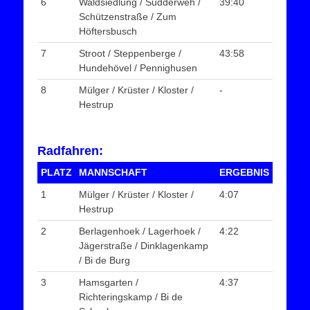
6
Waldsiedlung / Sudderweh /
39:40
Schützenstraße / Zum
Höftersbusch
7
Stroot / Steppenberge /
43:58
Hundehövel / Pennighusen
8
Mülger / Krüster / Kloster /
-
Hestrup
Radfahren:
PLATZ
MANNSCHAFT
ERGEBNIS
1
Mülger / Krüster / Kloster /
4:07
Hestrup
2
Berlagenhoek / Lagerhoek /
4:22
Jägerstraße / Dinklagenkamp
/ Bi de Burg
3
Hamsgarten /
4:37
Richteringskamp / Bi de