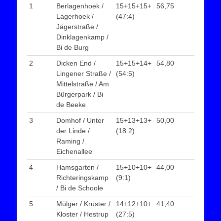
1
Berlagenhoek /
15+15+15+
56,75
Lagerhoek /
(47:4)
Jägerstraße /
Dinklagenkamp /
Bi de Burg
2
Dicken End /
15+15+14+
54,80
Lingener Straße /
(54:5)
Mittelstraße / Am
Bürgerpark / Bi
de Beeke
3
Domhof / Unter
15+13+13+
50,00
der Linde /
(18:2)
Raming /
Eichenallee
4
Hamsgarten /
15+10+10+
44,00
Richteringskamp
(9:1)
/ Bi de Schoole
5
Mülger / Krüster /
14+12+10+
41,40
Kloster / Hestrup
(27:5)