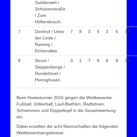
Sudderweh /
Schützenstraße
/ Zum
Höftersbusch
7
Domhof / Unter
7
8
3
5
3
6
32
der Linde /
Raming /
Eichenallee
8
Stroot /
3
1
7
8
8
8
35
Steppenberge /
Hundehövel /
Pennighusen
Beim Hoeketurnier 2015 gingen die Wettbewerbe
Fußball, Völkerball, Lauf-Biathlon, Radfahren,
Schwimmen und Doppelkopf in die Gesamtwertung
ein.
Dabei erzielten die acht Mannschaften die folgenden
Wettbewerbsergebnisse: