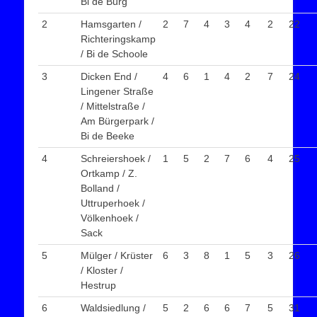
Bi de Burg
2
Hamsgarten /
2
7
4
3
4
2
22
Richteringskamp
/ Bi de Schoole
3
Dicken End /
4
6
1
4
2
7
24
Lingener Straße
/ Mittelstraße /
Am Bürgerpark /
Bi de Beeke
4
Schreiershoek /
1
5
2
7
6
4
25
Ortkamp / Z.
Bolland /
Uttruperhoek /
Völkenhoek /
Sack
5
Mülger / Krüster
6
3
8
1
5
3
26
/ Kloster /
Hestrup
6
Waldsiedlung /
5
2
6
6
7
5
31