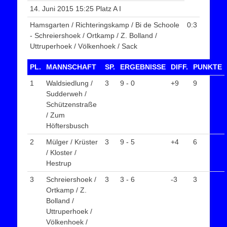
14. Juni 2015 15:25 Platz A I
Hamsgarten / Richteringskamp / Bi de Schoole
0:3
- Schreiershoek / Ortkamp / Z. Bolland /
Uttruperhoek / Völkenhoek / Sack
PL.
MANNSCHAFT
SP.
ERGEBNISSE
DIFF.
PUNKTE
1
Waldsiedlung /
3
9 - 0
+9
9
Sudderweh /
Schützenstraße
/ Zum
Höftersbusch
2
Mülger / Krüster
3
9 - 5
+4
6
/ Kloster /
Hestrup
3
Schreiershoek /
3
3 - 6
-3
3
Ortkamp / Z.
Bolland /
Uttruperhoek /
Völkenhoek /